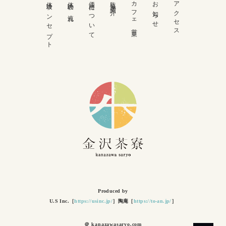
体験コンセプト
体験の流れ
価格について
監修者紹介
カフェ営業
お知らせ
アクセス
Produced by
U.S Inc.［
https://usinc.jp/
］陶庵［
https://to-an.jp/
］
＠ kanazawasaryo.com